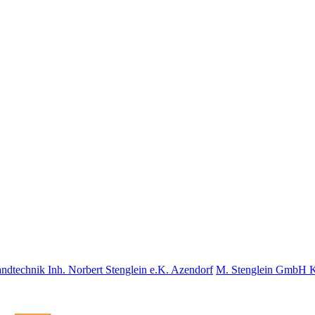
nd­tech­nik Inh. Norbert Stenglein e.K. Azendorf
M. Stenglein GmbH Ku