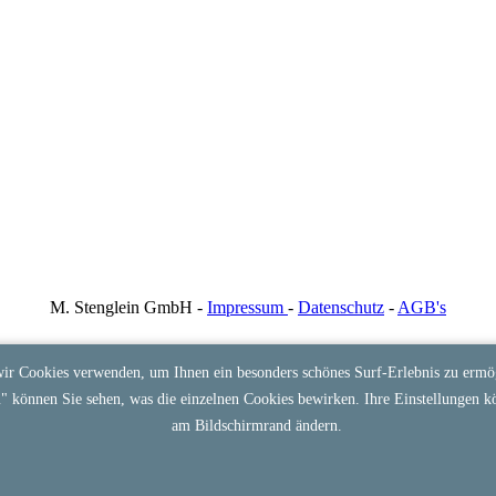
M. Stenglein GmbH -
Impressum
-
Datenschutz
-
AGB's
ir Cookies verwenden, um Ihnen ein besonders schönes Surf-Erlebnis zu ermög
n
" können Sie sehen, was die einzelnen Cookies bewirken. Ihre Einstellungen k
am Bildschirmrand ändern.