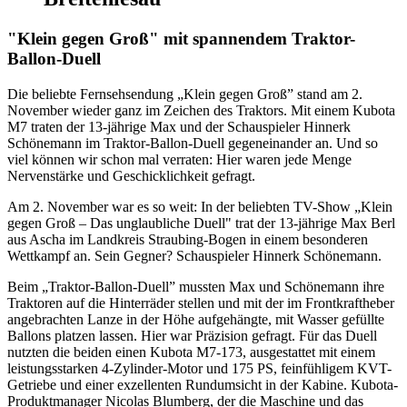
"Klein gegen Groß" mit spannendem Traktor-
Ballon-Duell
Die beliebte Fernsehsendung „Klein gegen Groß” stand am 2.
November wieder ganz im Zeichen des Traktors. Mit einem Kubota
M7 traten der 13-jährige Max und der Schauspieler Hinnerk
Schönemann im Traktor-Ballon-Duell gegeneinander an. Und so
viel können wir schon mal verraten: Hier waren jede Menge
Nervenstärke und Geschicklichkeit gefragt.
Am 2. November war es so weit: In der beliebten TV-Show „Klein
gegen Groß – Das unglaubliche Duell" trat der 13-jährige Max Berl
aus Ascha im Landkreis Straubing-Bogen in einem besonderen
Wettkampf an. Sein Gegner? Schauspieler Hinnerk Schönemann.
Beim „Traktor-Ballon-Duell” mussten Max und Schönemann ihre
Traktoren auf die Hinterräder stellen und mit der im Frontkraftheber
angebrachten Lanze in der Höhe aufgehängte, mit Wasser gefüllte
Ballons platzen lassen. Hier war Präzision gefragt. Für das Duell
nutzten die beiden einen Kubota M7-173, ausgestattet mit einem
leistungsstarken 4-Zylinder-Motor und 175 PS, feinfühligem KVT-
Getriebe und einer exzellenten Rundumsicht in der Kabine. Kubota-
Produktmanager Nicolas Blumberg, der die Maschine und das