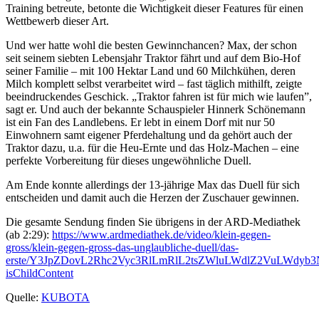
Training betreute, betonte die Wichtigkeit dieser Features für einen
Wettbewerb dieser Art.
Und wer hatte wohl die besten Gewinnchancen? Max, der schon
seit seinem siebten Lebensjahr Traktor fährt und auf dem Bio-Hof
seiner Familie – mit 100 Hektar Land und 60 Milchkühen, deren
Milch komplett selbst verarbeitet wird – fast täglich mithilft, zeigte
beeindruckendes Geschick. „Traktor fahren ist für mich wie laufen”,
sagt er. Und auch der bekannte Schauspieler Hinnerk Schönemann
ist ein Fan des Landlebens. Er lebt in einem Dorf mit nur 50
Einwohnern samt eigener Pferdehaltung und da gehört auch der
Traktor dazu, u.a. für die Heu-Ernte und das Holz-Machen – eine
perfekte Vorbereitung für dieses ungewöhnliche Duell.
Am Ende konnte allerdings der 13-jährige Max das Duell für sich
entscheiden und damit auch die Herzen der Zuschauer gewinnen.
Die gesamte Sendung finden Sie übrigens in der ARD-Mediathek
(ab 2:29):
https://www.ardmediathek.de/video/klein-gegen-
gross/klein-gegen-gross-das-unglaubliche-duell/das-
erste/Y3JpZDovL2Rhc2Vyc3RlLmRlL2tsZWluLWdlZ2VuLWdy
isChildContent
Quelle:
KUBOTA